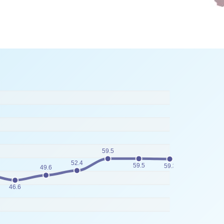
59.5
52.4
59.5
59.3
49.6
46.6