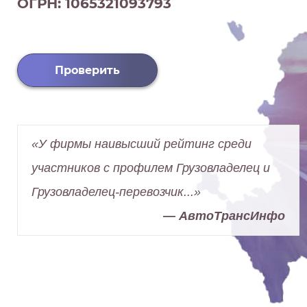
ОГРН: 1065321093793
Проверить
«У фирмы наивысший рейтинг среди
участников с профилем Грузовладелец и
Грузовладелец-перевозчик...»
— АвтоТрансИнфо