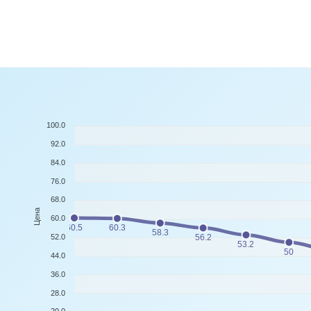
100.0
92.0
84.0
76.0
68.0
Цена
60.0
60.5
60.3
58.3
52.0
56.2
53.2
50
44.0
36.0
28.0