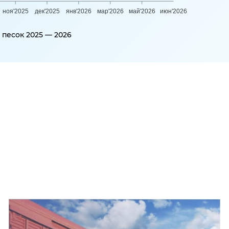
ноя'2025
дек'2025
янв'2026
мар'2026
май'2026
июн'2026
песок 2025 — 2026