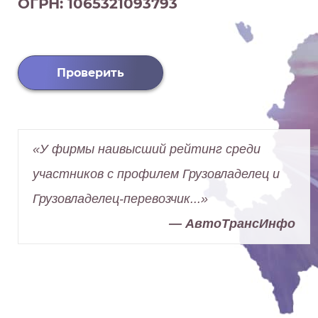
ОГРН: 1065321093793
Проверить
«У фирмы наивысший рейтинг среди
участников с профилем Грузовладелец и
Грузовладелец-перевозчик...»
— АвтоТрансИнфо