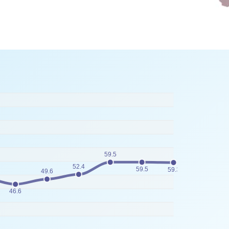
59.5
52.4
59.5
59.3
49.6
46.6