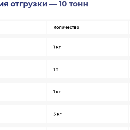
я отгрузки — 10 тонн
Количество
1 кг
1 т
1 кг
5 кг