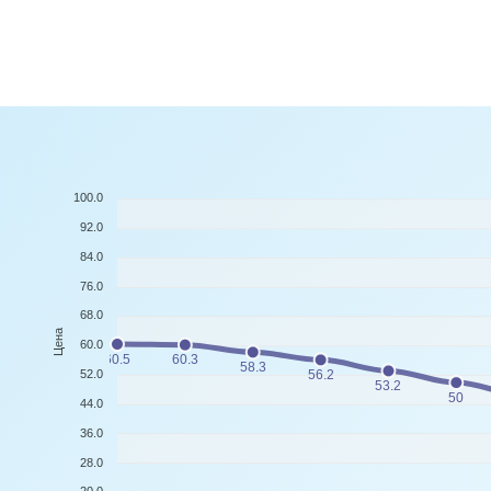
100.0
92.0
84.0
76.0
68.0
Цена
60.0
60.5
60.3
58.3
52.0
56.2
53.2
50
44.0
36.0
28.0