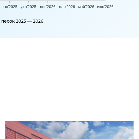
ноя'2025
дек'2025
янв'2026
мар'2026
май'2026
июн'2026
песок 2025 — 2026